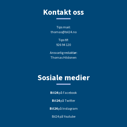
Kontakt oss
Tips mail:
thomas@bil24.no
Tips tlf:
926 94 120
Ansvarlig redaktør:
Thomas Hildonen
Sosiale medier
Bil24
på Facebook
Bil24
på Twitter
Bil24
på Instagram
Bil24 på Youtube