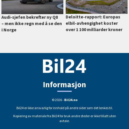
Deloitte-rapport: Europas
Audi-sjefen bekrefter ny Q8
elbil-avhengighet koster
–⁠ men ikke regn med å se den
over 1 100 milliarder kroner
i Norge
Informasjon
© 2026 -
Bil24.no
Bil24 er ikke ansvarlig for innhold på andre sider som det lenkes til.
Kopiering av materiale fra Bil24 for bruk andre steder er ikke tillatt uten
avtale.