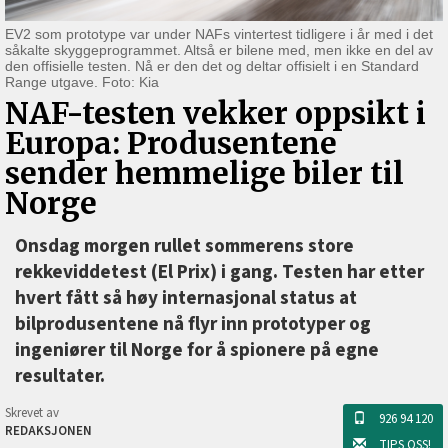
EV2 som prototype var under NAFs vintertest tidligere i år med i det
såkalte skyggeprogrammet. Altså er bilene med, men ikke en del av
den offisielle testen. Nå er den det og deltar offisielt i en Standard
Range utgave. Foto: Kia
NAF-testen vekker oppsikt i
Europa: Produsentene
sender hemmelige biler til
Norge
Onsdag morgen rullet sommerens store
rekkeviddetest (El Prix) i gang. Testen har etter
hvert fått så høy internasjonal status at
bilprodusentene nå flyr inn prototyper og
ingeniører til Norge for å spionere på egne
resultater.
Skrevet av
926 94 120
REDAKSJONEN
TIPS OSS!