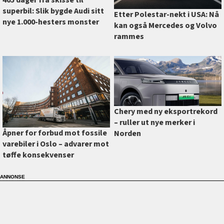
superbil: Slik bygde Audi sitt
Etter Polestar-nekt i USA: Nå
nye 1.000-hesters monster
kan også Mercedes og Volvo
rammes
Chery med ny eksportrekord
–⁠ ruller ut nye merker i
Åpner for forbud mot fossile
Norden
varebiler i Oslo –⁠ advarer mot
tøffe konsekvenser