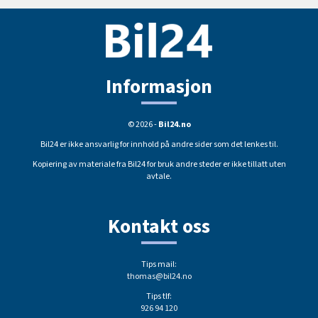
Informasjon
© 2026 -
Bil24.no
Bil24 er ikke ansvarlig for innhold på andre sider som det lenkes til.
Kopiering av materiale fra Bil24 for bruk andre steder er ikke tillatt uten
avtale.
Kontakt oss
Tips mail:
thomas@bil24.no
Tips tlf:
926 94 120