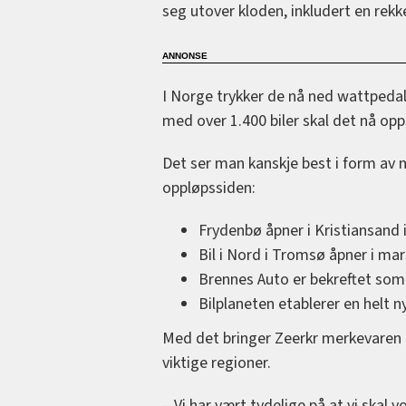
seg utover kloden, inkludert en rekk
I Norge trykker de nå ned wattpedale
med over 1.400 biler skal det nå opps
Det ser man kanskje best i form av n
oppløpssiden:
Frydenbø åpner i Kristiansand 
Bil i Nord i Tromsø åpner i mar
Brennes Auto er bekreftet som
Bilplaneten etablerer en helt 
Med det bringer Zeerkr merkevaren t
viktige regioner.
– Vi har vært tydelige på at vi skal 