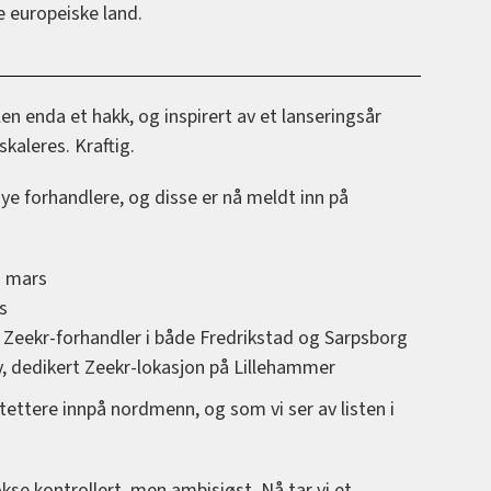
e europeiske land.
n enda et hakk, og inspirert av et lanseringsår
kaleres. Kraftig.
ye forhandlere, og disse er nå meldt inn på
i mars
s
 Zeekr-forhandler i både Fredrikstad og Sarpsborg
ny, dedikert Zeekr-lokasjon på Lillehammer
ettere innpå nordmenn, og som vi ser av listen i
vokse kontrollert, men ambisiøst. Nå tar vi et