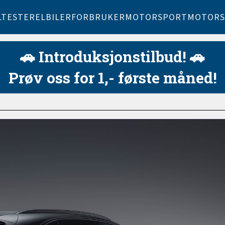
LTESTER
ELBILER
FORBRUKER
MOTORSPORT
MOTORS
🚗 Introduksjonstilbud! 🚗
Prøv oss for 1,- første måned!