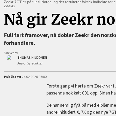
Zeekr 7GT er på tur til Norge, og det resulterer faktisk indirekte fo
Zeekr)
Nå gir Zeekr no
Full fart framover, nå dobler Zeekr den nors
forhandlere.
Skrevet av
THOMAS HILDONEN
Ansvarlig redaktør
Publisert:
24.02.2026 07:00
Første gang vi hørte om Zeekr var i
passende nok kalt 001 opp. Siden har
De har nemlig fylt på med elbiler me
andre inkludert X, 7X og den nye 7G