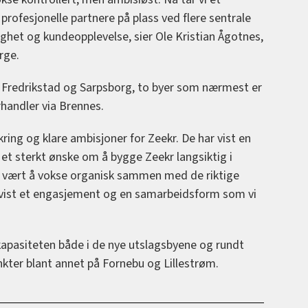
rofesjonelle partnere på plass ved flere sentrale
lighet og kundeopplevelse, sier Ole Kristian Ågotnes,
rge.
e Fredrikstad og Sarpsborg, to byer som nærmest er
orhandler via Brennes.
kring og klare ambisjoner for Zeekr. De har vist en
 et sterkt ønske om å bygge Zeekr langsiktig i
en vært å vokse organisk sammen med de riktige
 vist et engasjement og en samarbeidsform som vi
kapasiteten både i de nye utslagsbyene og rundt
kter blant annet på Fornebu og Lillestrøm.