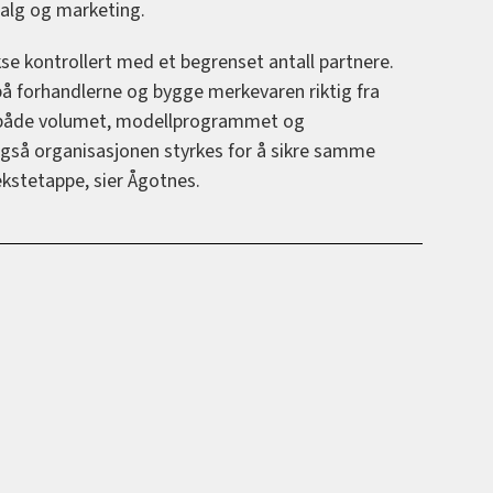
salg og marketing.
okse kontrollert med et begrenset antall partnere.
 på forhandlerne og bygge merkevaren riktig fra
Når både volumet, modellprogrammet og
også organisasjonen styrkes for å sikre samme
ekstetappe, sier Ågotnes.