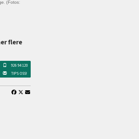
ge. (Fotos:
er flere
926 94 120
TIPS OSS!