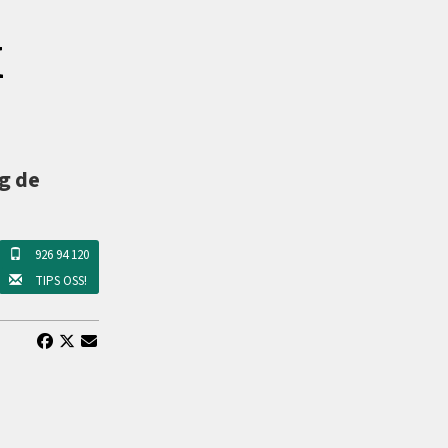
k
ig de
926 94 120
TIPS OSS!