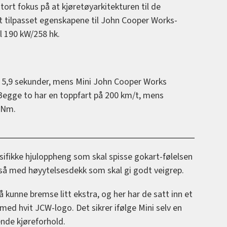
tort fokus på at kjøretøyarkitekturen til de
kt tilpasset egenskapene til John Cooper Works-
l 190 kW/258 hk.
på 5,9 sekunder, mens Mini John Cooper Works
Begge to har en toppfart på 200 km/t, mens
 Nm.
ifikke hjuloppheng som skal spisse gokart-følelsen
å med høyytelsesdekk som skal gi godt veigrep.
å kunne bremse litt ekstra, og her har de satt inn et
med hvit JCW-logo. Det sikrer ifølge Mini selv en
nde kjøreforhold.