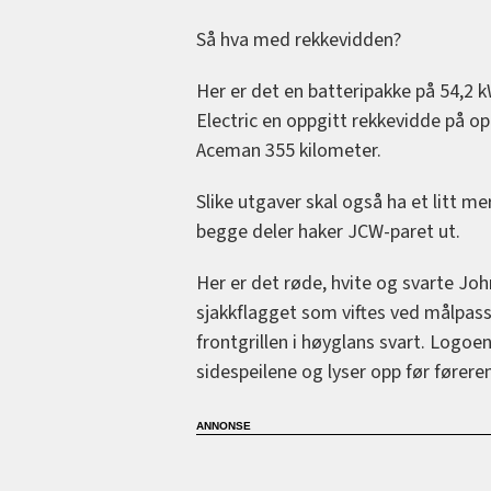
Så hva med rekkevidden?
Her er det en batteripakke på 54,2 
Electric en oppgitt rekkevidde på o
Aceman 355 kilometer.
Slike utgaver skal også ha et litt m
begge deler haker JCW-paret ut.
Her er det røde, hvite og svarte 
sjakkflagget som viftes ved målpass
frontgrillen i høyglans svart. Logoe
sidespeilene og lyser opp før føreren 