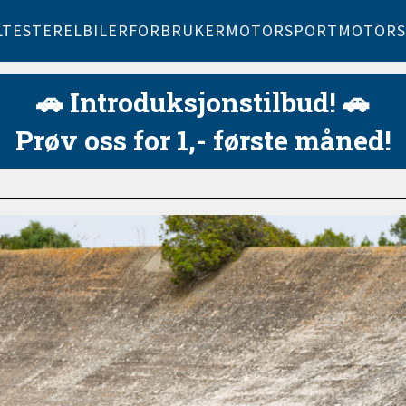
LTESTER
ELBILER
FORBRUKER
MOTORSPORT
MOTORS
🚗 Introduksjonstilbud! 🚗
Prøv oss for 1,- første måned!