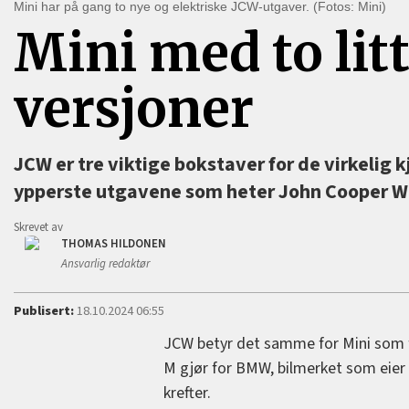
Mini har på gang to nye og elektriske JCW-utgaver. (Fotos: Mini)
Mini med to litt
versjoner
JCW er tre viktige bokstaver for de virkelig
ypperste utgavene som heter John Cooper Work
Skrevet av
THOMAS HILDONEN
Ansvarlig redaktør
Publisert:
18.10.2024 06:55
JCW betyr det samme for Mini som 
M gjør for BMW, bilmerket som eier 
krefter.