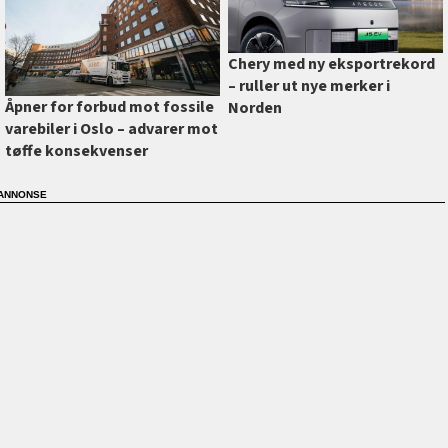
Chery med ny eksportrekord
–⁠ ruller ut nye merker i
Åpner for forbud mot fossile
Norden
varebiler i Oslo –⁠ advarer mot
tøffe konsekvenser