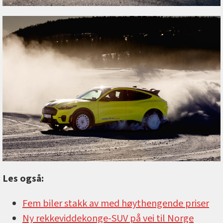
Les også:
Fem biler stakk av med høythengende priser
Ny rekkeviddekonge-SUV på vei til Norge