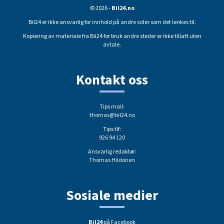
© 2026 -
Bil24.no
Bil24 er ikke ansvarlig for innhold på andre sider som det lenkes til.
Kopiering av materiale fra Bil24 for bruk andre steder er ikke tillatt uten
avtale.
Kontakt oss
Tips mail:
thomas@bil24.no
Tips tlf:
926 94 120
Ansvarlig redaktør:
Thomas Hildonen
Sosiale medier
Bil24
på Facebook