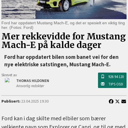
Ford har oppdatert Mustang Mach-E, og det er spesielt en viktig ting
her. (Fotos: Ford)
Mer rekkevidde for Mustang
Mach-E på kalde dager
Ford har oppdatert bilen som banet vei for den
nye elektriske satstingen, Mustang Mach-E.
Skrevet av
926 94 120
THOMAS HILDONEN
TIPS OSS!
Ansvarlig redaktør
Publisert:
23.04.2025 19:30
Ford kan i dag skilte med elbiler som bærer
velkjente navn som Explorer og Capri, og til og med