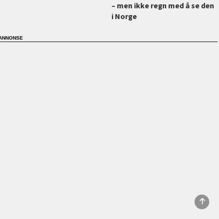
–⁠ men ikke regn med å se den
i Norge