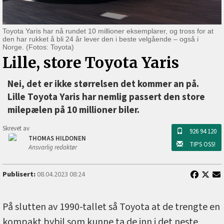
Toyota Yaris har nå rundet 10 millioner eksemplarer, og tross for at
den har rukket å bli 24 år lever den i beste velgående ‒ også i
Norge. (Fotos: Toyota)
Lille, store Toyota Yaris
Nei, det er ikke størrelsen det kommer an på.
Lille Toyota Yaris har nemlig passert den store
milepælen på 10 millioner biler.
Skrevet av
926 94 120
THOMAS HILDONEN
TIPS OSS!
Ansvarlig redaktør
Publisert:
08.04.2023 08:24
På slutten av 1990-tallet så Toyota at de trengte en
kompakt bybil som kunne ta de inn i det neste