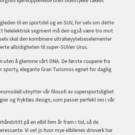
borghini kjøreopplevelse uten sidestykke takket
leden til en sportsbil og en SUV, for selv om dette
t nytt helelektrisk segment må den også være tro mot
 selv skal den kombinere ultrahøyytelseselementer
rte allsidigheten til super-SUVen Urus.
en uten å glemme vårt DNA. De første coupene fra
sporty, elegante Gran Turismos egnet for daglig
.
nsmodell utnytter vår filosofi av supersportslighet
r og fryktløs design, som passer perfekt inn i vår
rhåndstitt på en elbil fem år fram i tid, så de
teressante. Vi vet jo hvor mye elbilenes drivverk har