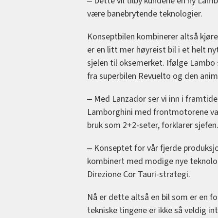
‒ Dette vil tilby kundene en ny Lam
være banebrytende teknologier.
Konseptbilen kombinerer altså kjøreg
er en litt mer høyreist bil i et hel
sjelen til oksemerket. Ifølge Lambo
fra superbilen Revuelto og den anime
‒ Med Lanzador ser vi inn i framtid
Lamborghini med frontmotorene var 
bruk som 2+2-seter, forklarer sjefen
‒ Konseptet for vår fjerde produksjo
kombinert med modige nye teknologie
Direzione Cor Tauri-strategi.
Nå er dette altså en bil som er en fo
tekniske tingene er ikke så veldig in