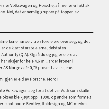
 vi sier Volkswagen og Porsche, så mener vi faktisk
e. Nei, det er nemlig grupper på toppen av
lmerkene har selv tre store eiere over seg, og det
er de klart største eierne, delstaten
uthority (QIA). Også du og jeg er eiere av
ar aksjer for hele 4,6 milliarder kroner i
er AS Norge
hele
0,75 prosent av aksjene.
 igjen er eid av Porsche. Moro!
te Volkswagen seg for at det var Audi som skulle
re oksen ble kjøpt opp i 1998, og andre som formelt
er blant andre Bentley, Italdesign og MC-merket