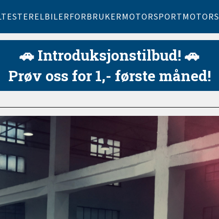
LTESTER
ELBILER
FORBRUKER
MOTORSPORT
MOTORS
🚗 Introduksjonstilbud! 🚗
Prøv oss for 1,- første måned!