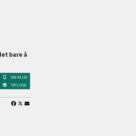
det bare å
926 94 120
TIPS OSS!