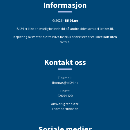
Informasjon
© 2026 -
Bil24.no
Bil24 er ikke ansvarlig for innhold på andre sider som det lenkes til.
Kopiering av materiale fra Bil24 for bruk andre steder er ikke tillatt uten
avtale.
Kontakt oss
Tips mail:
thomas@bil24.no
Tips tlf:
926 94 120
Ansvarlig redaktør:
Thomas Hildonen
Sosiale medier