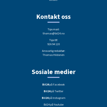
Kontakt oss
Tips mail:
thomas@bil24.no
Tips tlf:
926 94 120
Ansvarlig redaktør:
Thomas Hildonen
Sosiale medier
Bil24
på Facebook
Bil24
på Twitter
Bil24
på Instagram
Bil24 på Youtube