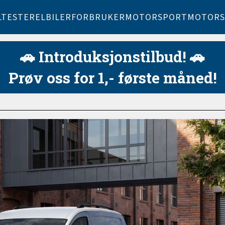
LTESTER
ELBILER
FORBRUKER
MOTORSPORT
MOTORS
🚗 Introduksjonstilbud! 🚗
Prøv oss for 1,- første måned!