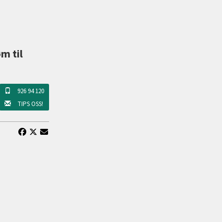
m til
926 94 120
TIPS OSS!