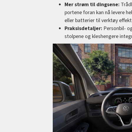
Mer strøm til dingsene:
Trådl
portene foran kan nå levere he
eller batterier til verktøy effekt
Praksisdetaljer:
Personbil- og
stolpene og kleshengere integr