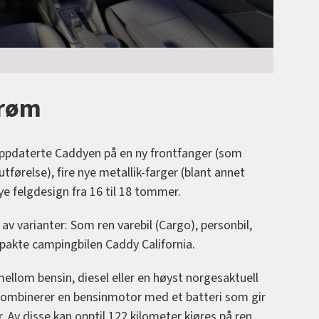
trøm
 oppdaterte Caddyen på en ny frontfanger (som
 utførelse), fire nye metallik-farger (blant annet
 felgdesign fra 16 til 18 tommer.
 av varianter: Som ren varebil (Cargo), personbil,
akte campingbilen Caddy California.
llom bensin, diesel eller en høyst norgesaktuell
 kombinerer en bensinmotor med et batteri som gir
. Av disse kan opptil 122 kilometer kjøres på ren