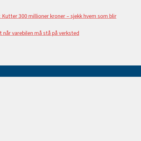
r: Kutter 300 millioner kroner –⁠ sjekk hvem som blir
et når varebilen må stå på verksted