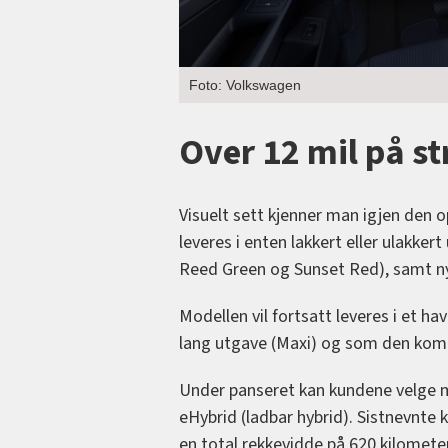
Foto: Volkswagen
Over 12 mil på s
Visuelt sett kjenner man igjen den
leveres i enten lakkert eller ulakkert
Reed Green og Sunset Red), samt nye
Modellen vil fortsatt leveres i et hav
lang utgave (Maxi) og som den komp
Under panseret kan kundene velge me
eHybrid (ladbar hybrid). Sistnevnte
en total rekkevidde på 620 kilometer