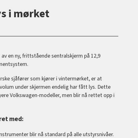
ys i mørket
v en ny, frittstående sentralskjerm på 12,9
mentsystem.
rske sjåfører som kjører i vintermørket, er at
volum under skjermen endelig har fått lys. Dette
yere Volkswagen-modeller, men blir nå rettet opp i
øret med:
instrumenter blir nå standard på alle utstyrsnivåer.