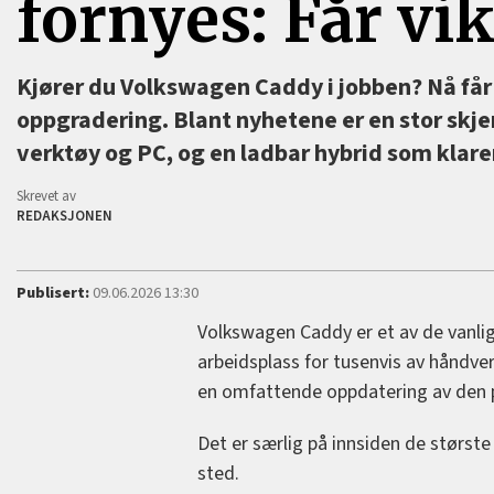
fornyes: Får vi
Kjører du Volkswagen Caddy i jobben? Nå får
oppgradering. Blant nyhetene er en stor skje
verktøy og PC, og en ladbar hybrid som klare
Skrevet av
REDAKSJONEN
Publisert:
09.06.2026 13:30
Volkswagen Caddy er et av de vanlig
arbeidsplass for tusenvis av håndve
en omfattende oppdatering av den 
Det er særlig på innsiden de størst
sted.