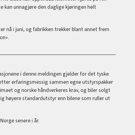
te kan unnagjøre den daglige kjøringen helt
r nå i juni, og fabrikken trekker blant annet frem
on».
kasjonene i denne meldingen gjelder for det tyske
etter erfaringsmessig sammen egne utstyrspakker
imaet og norske håndverkeres krav, og biler solgt
ig høyere standardutstyr enn bilene som ruller ut
Norge senere i år.