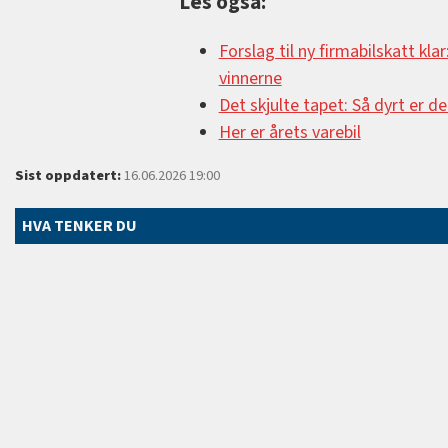
Les også:
Forslag til ny firmabilskatt kla
vinnerne
Det skjulte tapet: Så dyrt er d
Her er årets varebil
Sist oppdatert:
16.06.2026 19:00
HVA TENKER DU