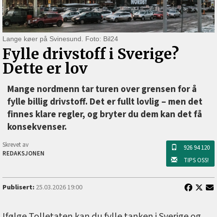
Lange køer på Svinesund. Foto: Bil24
Fylle drivstoff i Sverige?
Dette er lov
Mange nordmenn tar turen over grensen for å
fylle billig drivstoff. Det er fullt lovlig –⁠ men det
finnes klare regler, og bryter du dem kan det få
konsekvenser.
Skrevet av
926 94 120
REDAKSJONEN
TIPS OSS!
Publisert:
25.03.2026 19:00
Ifølge Tolletaten kan du fylle tanken i Sverige og