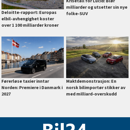
Krisetall for Lucid: Blør
milliarder og utsetter sin nye
Deloitte-rapport: Europas
folke-SUV
elbil-avhengighet koster
over 1 100 milliarder kroner
Førerløse taxier inntar
Maktdemonstrasjon: En
Norden: Premiere i Danmark i
norsk bilimportør stikker av
2027
med milliard-overskudd