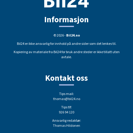
Informasjon
© 2026 -
Bil24.no
Bil24 er ikke ansvarlig for innhold på andre sider som det lenkes til.
Kopiering av materiale fra Bil24 for bruk andre steder er ikke tillatt uten
avtale.
Kontakt oss
Tips mail:
thomas@bil24.no
Tips tlf:
926 94 120
Ansvarlig redaktør:
Thomas Hildonen