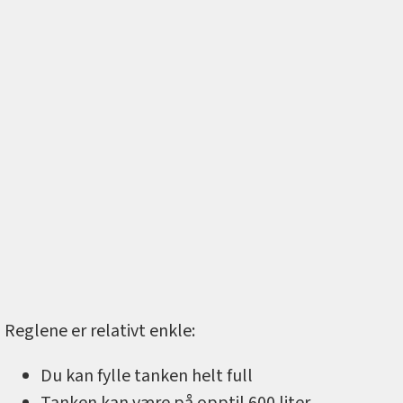
Reglene er relativt enkle:
Du kan fylle tanken helt full
Tanken kan være på opptil 600 liter