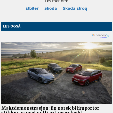
Les mer om:
Elbiler
Skoda
Skoda Elroq
LES OGSÅ