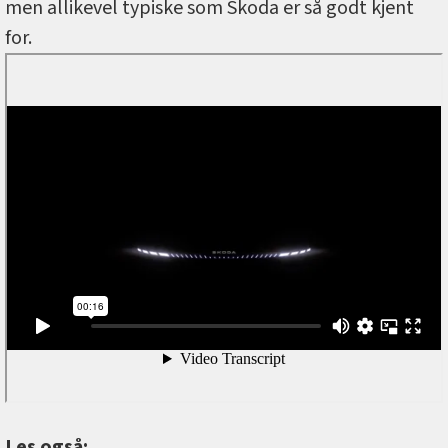
men allikevel typiske som Skoda er så godt kjent
for.
Les også: