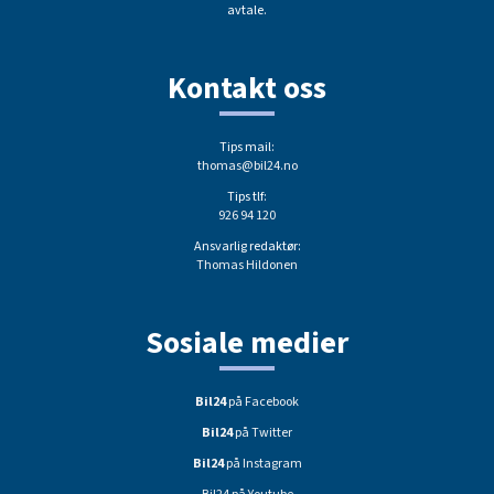
avtale.
Kontakt oss
Tips mail:
thomas@bil24.no
Tips tlf:
926 94 120
Ansvarlig redaktør:
Thomas Hildonen
Sosiale medier
Bil24
på Facebook
Bil24
på Twitter
Bil24
på Instagram