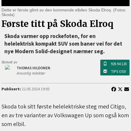
Dette er første glimt av den kommende elbilen Skoda Elroq. (Fotos:
Skoda)
Første titt på Skoda Elroq
Skoda varmer opp rockefoten, for en
helelektrisk kompakt SUV som baner vei for det
nye Modern Solid-designet nærmer seg.
Skrevet av
926 94 120
THOMAS HILDONEN
TIPS OSS!
Ansvarlig redaktør
Publisert:
22.05.2024 19:05
Skoda tok sitt første helelektriske steg med Citigo,
en av tre varianter av Volkswagen Up som også kom
som elbil.