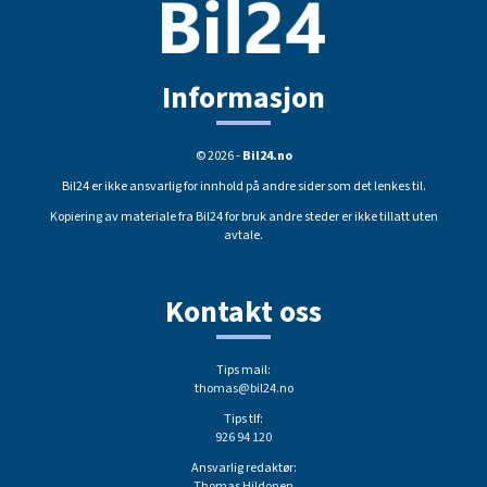
Informasjon
© 2026 -
Bil24.no
Bil24 er ikke ansvarlig for innhold på andre sider som det lenkes til.
Kopiering av materiale fra Bil24 for bruk andre steder er ikke tillatt uten
avtale.
Kontakt oss
Tips mail:
thomas@bil24.no
Tips tlf:
926 94 120
Ansvarlig redaktør:
Thomas Hildonen