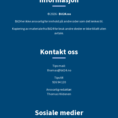
© 2026 -
Bil24.no
Bil24 er ikke ansvarlig for innhold på andre sider som det lenkes til.
Kopiering av materiale fra Bil24 for bruk andre steder er ikke tillatt uten
avtale.
Kontakt oss
Tips mail:
thomas@bil24.no
Tips tlf:
926 94 120
Ansvarlig redaktør:
Thomas Hildonen
Sosiale medier