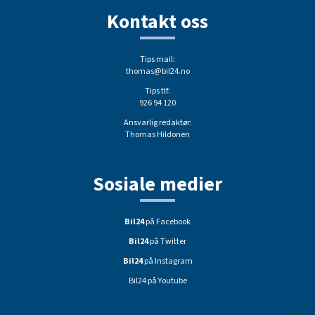
Kontakt oss
Tips mail:
thomas@bil24.no
Tips tlf:
926 94 120
Ansvarlig redaktør:
Thomas Hildonen
Sosiale medier
Bil24
på Facebook
Bil24
på Twitter
Bil24
på Instagram
Bil24 på Youtube