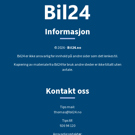
Informasjon
© 2026 -
Bil24.no
Bil24 er ikke ansvarlig for innhold på andre sider som det lenkes til.
Kopiering av materiale fra Bil24 for bruk andre steder er ikke tillatt uten
avtale.
Kontakt oss
Tips mail:
thomas@bil24.no
Tips tlf:
926 94 120
Ansvarlig redaktør: