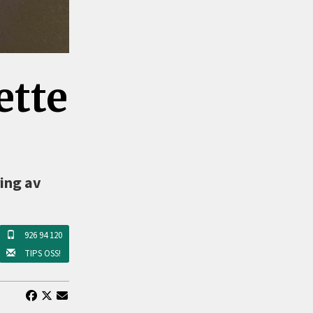
ette
ring av
926 94 120
TIPS OSS!