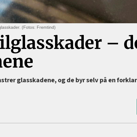
 glasskader. (Fotos: Fremtind)
ilglasskader –⁠ d
nene
trer glasskadene, og de byr selv på en forkla