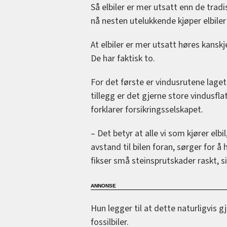
Så elbiler er mer utsatt enn de tradi
nå nesten utelukkende kjøper elbile
At elbiler er mer utsatt høres kansk
De har faktisk to.
For det første er vindusrutene laget
tillegg er det gjerne store vindusfla
forklarer forsikringsselskapet.
– Det betyr at alle vi som kjører e
avstand til bilen foran, sørger for å h
fikser små steinsprutskader raskt, s
Hun legger til at dette naturligvis gj
fossilbiler.