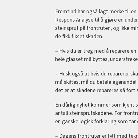
Fremtind har også lagt merke til en 
Respons Analyse til å gjøre en unders
steinsprut på frontruten, og ikke mi
de fikk fikset skaden.
– Hvis du er treg med å reparere en
hele glasset må byttes, understrek
– Husk også at hvis du reparerer sk
må skiftes, må du betale egenandel. 
det er at skadene repareres så fort
En dårlig nyhet kommer som kjent sj
antall steinsprutskadene. For frontr
en ganske logisk forklaring som ta
– Dagens frontruter er fylt med tekn