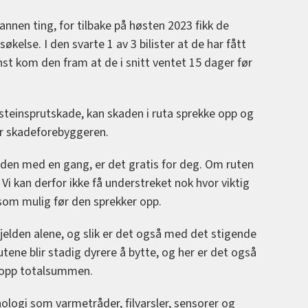
annen ting, for tilbake på høsten 2023 fikk de
økelse. I den svarte 1 av 3 bilister at de har fått
nst kom den fram at de i snitt ventet 15 dager før
 steinsprutskade, kan skaden i ruta sprekke opp og
er skadeforebyggeren.
aden med en gang, er det gratis for deg. Om ruten
Vi kan derfor ikke få understreket nok hvor viktig
 som mulig før den sprekker opp.
elden alene, og slik er det også med det stigende
utene blir stadig dyrere å bytte, og her er det også
r opp totalsummen.
ologi som varmetråder, filvarsler, sensorer og