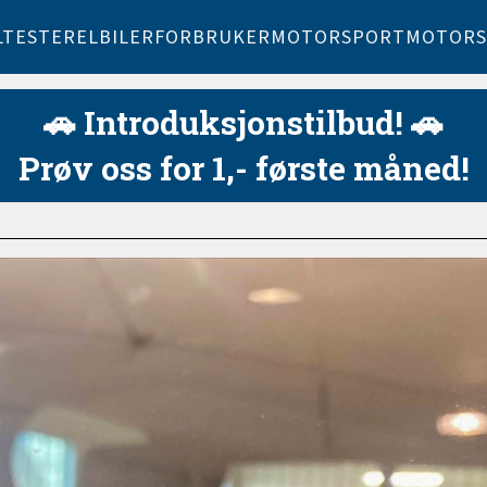
LTESTER
ELBILER
FORBRUKER
MOTORSPORT
MOTORS
🚗 Introduksjonstilbud! 🚗
Prøv oss for 1,- første måned!