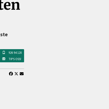
ten
este
926 94 120
TIPS OSS!