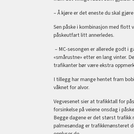
– Å kjøre er det eneste du skal gjøre
Sen påske i kombinasjon med flott vå
påskeutfart litt annerledes.
– MC-sesongen er allerede godt i gan
«smårustne» etter en lang vinter. D
trafikanter bør være ekstra oppme
I tillegg har mange hentet fram bob
våknet for alvor.
Vegvesenet sier at trafikktall for på
forsinkelse på veiene onsdag i pås
Begge dagene er det størst trafikk m
palmesøndag er trafikkmønsteret der
opplyser de.