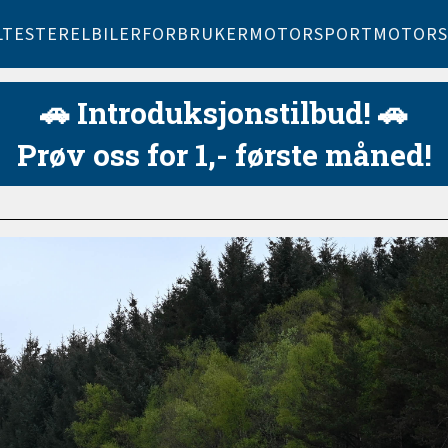
LTESTER
ELBILER
FORBRUKER
MOTORSPORT
MOTORS
🚗 Introduksjonstilbud! 🚗
Prøv oss for 1,- første måned!