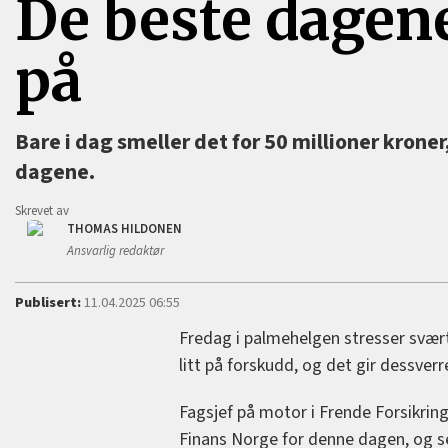
De beste dagene
på
Bare i dag smeller det for 50 millioner krone
dagene.
Skrevet av
THOMAS HILDONEN
Ansvarlig redaktør
Publisert:
11.04.2025 06:55
Fredag i palmehelgen stresser svær
litt på forskudd, og det gir dessverr
Fagsjef på motor i Frende Forsikring
Finans Norge for denne dagen, og s