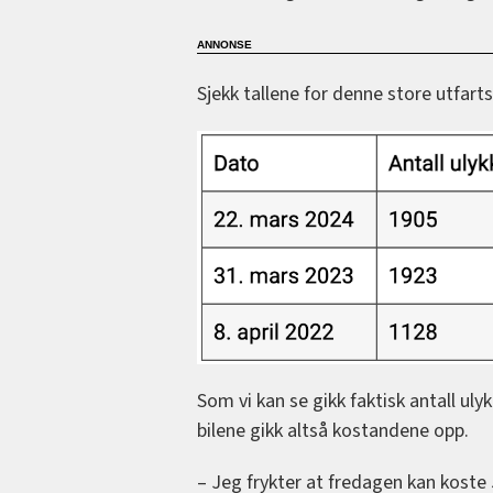
Sjekk tallene for denne store utfart
Som vi kan se gikk faktisk antall uly
bilene gikk altså kostandene opp.
– Jeg frykter at fredagen kan koste 