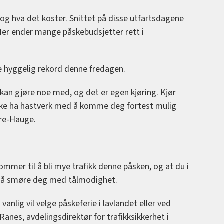
r, og hva det koster. Snittet på disse utfartsdagene
 Her ender mange påskebudsjetter rett i
ite hyggelig rekord denne fredagen.
kan gjøre noe med, og det er egen kjøring. Kjør
kke ha hastverk med å komme deg fortest mulig
tre-Hauge.
mmer til å bli mye trafikk denne påsken, og at du i
m må smøre deg med tålmodighet.
vanlig vil velge påskeferie i lavlandet eller ved
o Ranes, avdelingsdirektør for trafikksikkerhet i