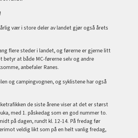
!
rlig vær i store deler av landet gjør også årets
g flere steder i landet, og førerne er gjerne litt
et betyr at både MC-førerne selv og andre
rksomme, anbefaler Ranes.
ilen og campingvognen, og syklistene har også
sketrafikken de siste årene viser at det er størst
keuka, med 1. påskedag som en god nummer to.
idt på dagen, rundt kl. 12-14. På fredag før
imot veldig likt som på en helt vanlig fredag,