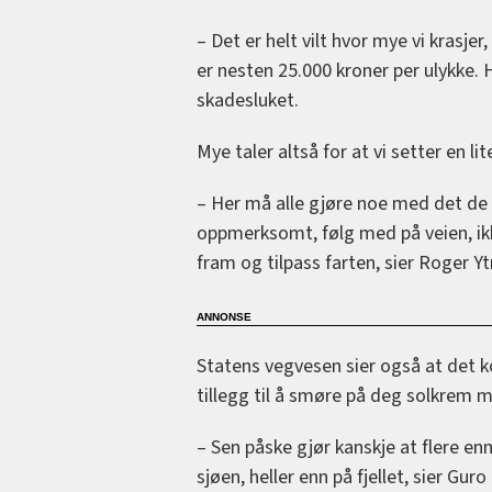
– Det er helt vilt hvor mye vi krasje
er nesten 25.000 kroner per ulykke.
skadesluket.
Mye taler altså for at vi setter en l
– Her må alle gjøre noe med det de 
oppmerksomt, følg med på veien, i
fram og tilpass farten, sier Roger Y
Statens vegvesen sier også at det ko
tillegg til å smøre på deg solkre
– Sen påske gjør kanskje at flere enn 
sjøen, heller enn på fjellet, sier Gur