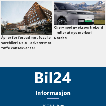
Chery med ny eksportrekord
–⁠ ruller ut nye merker i
Åpner for forbud mot fossile
Norden
varebiler i Oslo –⁠ advarer mot
tøffe konsekvenser
Informasjon
© 2026 -
Bil24.no