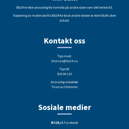
Bil24 er ikke ansvarlig for innhold på andre sider som det lenkes til.
Kopiering av materiale fra Bil24 for bruk andre steder er ikke tillatt uten
avtale.
Kontakt oss
Tips mail:
thomas@bil24.no
Tips tlf:
926 94 120
Ansvarlig redaktør:
Thomas Hildonen
Sosiale medier
Bil24
på Facebook