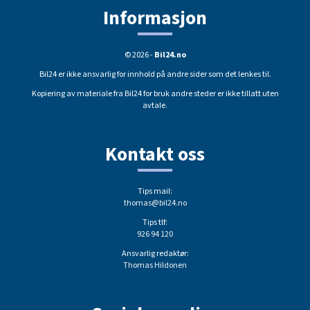
Informasjon
© 2026 -
Bil24.no
Bil24 er ikke ansvarlig for innhold på andre sider som det lenkes til.
Kopiering av materiale fra Bil24 for bruk andre steder er ikke tillatt uten
avtale.
Kontakt oss
Tips mail:
thomas@bil24.no
Tips tlf:
926 94 120
Ansvarlig redaktør:
Thomas Hildonen