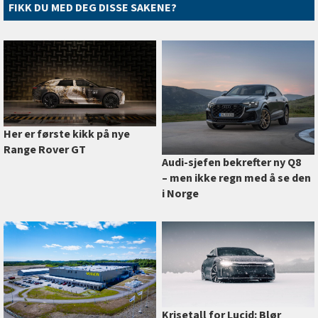
FIKK DU MED DEG DISSE SAKENE?
Her er første kikk på nye
Range Rover GT
Audi-sjefen bekrefter ny Q8
–⁠ men ikke regn med å se den
i Norge
Krisetall for Lucid: Blør