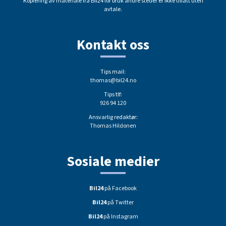
Kopiering av materiale fra Bil24 for bruk andre steder er ikke tillatt uten
avtale.
Kontakt oss
Tips mail:
thomas@bil24.no
Tips tlf:
926 94 120
Ansvarlig redaktør:
Thomas Hildonen
Sosiale medier
Bil24
på Facebook
Bil24
på Twitter
Bil24
på Instagram