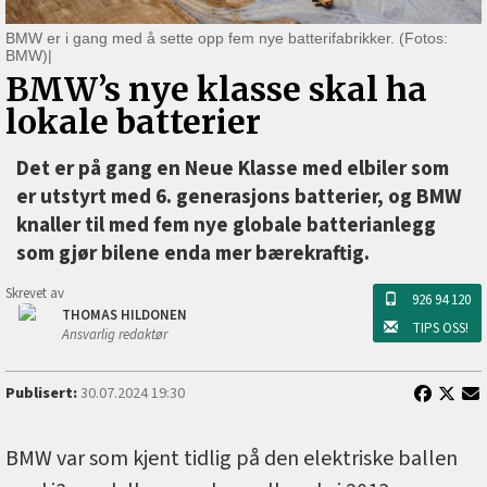
BMW er i gang med å sette opp fem nye batterifabrikker. (Fotos:
BMW)|
BMW’s nye klasse skal ha
lokale batterier
Det er på gang en Neue Klasse med elbiler som
er utstyrt med 6. generasjons batterier, og BMW
knaller til med fem nye globale batterianlegg
som gjør bilene enda mer bærekraftig.
Skrevet av
926 94 120
THOMAS HILDONEN
TIPS OSS!
Ansvarlig redaktør
Publisert:
30.07.2024 19:30
BMW var som kjent tidlig på den elektriske ballen