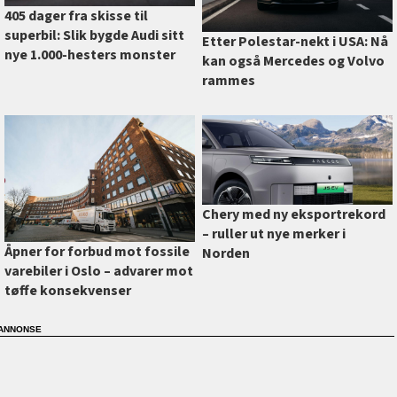
405 dager fra skisse til
superbil: Slik bygde Audi sitt
Etter Polestar-nekt i USA: Nå
nye 1.000-hesters monster
kan også Mercedes og Volvo
rammes
Chery med ny eksportrekord
–⁠ ruller ut nye merker i
Åpner for forbud mot fossile
Norden
varebiler i Oslo –⁠ advarer mot
tøffe konsekvenser