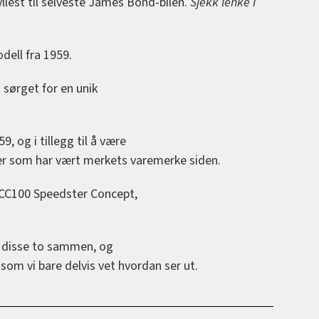
llest til selveste James Bond-bilen.
Sjekk lenke i
dell fra 1959.
 sørget for en unik
 og i tillegg til å være
jer som har vært merkets varemerke siden.
 CC100 Speedster Concept,
a disse to sammen, og
om vi bare delvis vet hvordan ser ut.