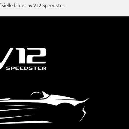
isielle bildet av V12 Speedster: