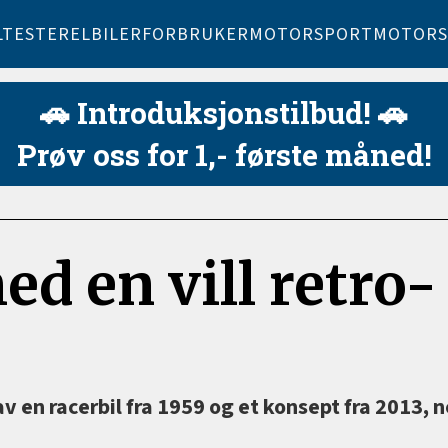
LTESTER
ELBILER
FORBRUKER
MOTORSPORT
MOTORS
🚗 Introduksjonstilbud! 🚗
Prøv oss for 1,- første måned!
d en vill retro-
av en racerbil fra 1959 og et konsept fra 2013, 