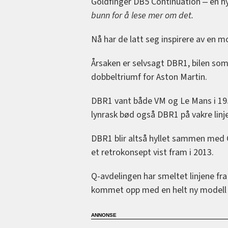
Goldfinger DB5 Continuation ‒ en hy
bunn for å lese mer om det.
Nå har de latt seg inspirere av en mo
Årsaken er selvsagt DBR1, bilen som
dobbeltriumf for Aston Martin.
DBR1 vant både VM og Le Mans i 1959,
lynrask bød også DBR1 på vakre lin
DBR1 blir altså hyllet sammen med
et retrokonsept vist fram i 2013.
Q-avdelingen har smeltet linjene fr
kommet opp med en helt ny modell s