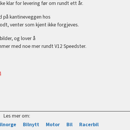
e klar for levering før om rundt ett år.
rd på kantineveggen hos
dt, venter som kjent ikke forgjeves.
 bilder, og lover å
mmer med noe mer rundt V12 Speedster.
4
Les mer om:
ilnorge
Bilnytt
Motor
Bil
Racerbil