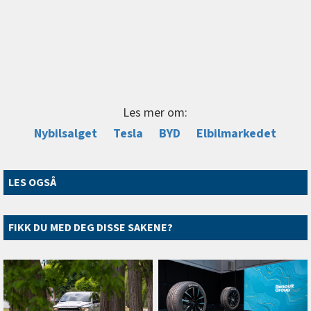
Les mer om:
Nybilsalget
Tesla
BYD
Elbilmarkedet
LES OGSÅ
FIKK DU MED DEG DISSE SAKENE?