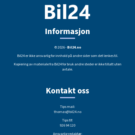
Informasjon
© 2026 -
Bil24.no
Bil24 er ikke ansvarlig for innhold på andre sider som det lenkes til.
Kopiering av materiale fra Bil24 for bruk andre steder er ikke tillatt uten
avtale.
Kontakt oss
Tips mail:
thomas@bil24.no
Tips tlf:
926 94 120
Ansvarlig redaktør: