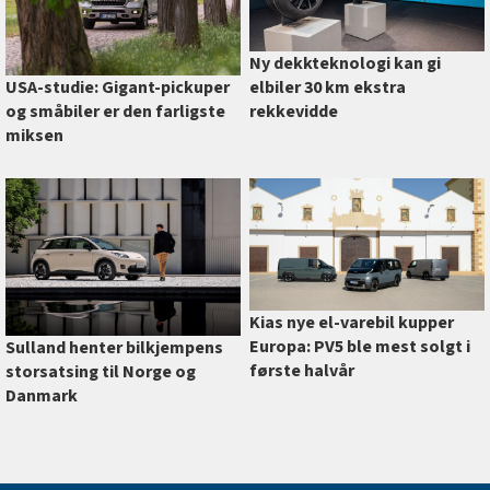
Ny dekkteknologi kan gi
elbiler 30 km ekstra
USA-studie: Gigant-pickuper
rekkevidde
og småbiler er den farligste
miksen
Kias nye el-varebil kupper
Europa: PV5 ble mest solgt i
Sulland henter bilkjempens
første halvår
storsatsing til Norge og
Danmark