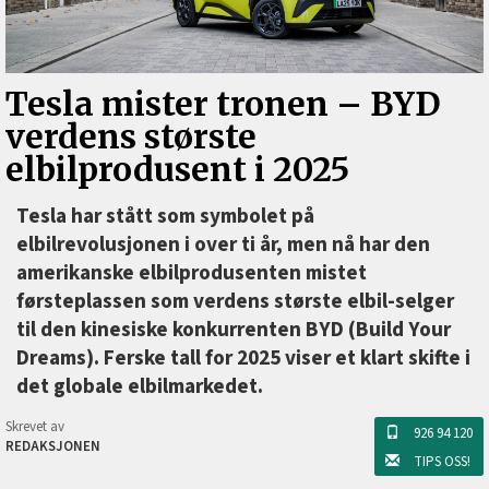
Tesla mister tronen –⁠ BYD
verdens største
elbilprodusent i 2025
Tesla har stått som symbolet på
elbilrevolusjonen i over ti år, men nå har den
amerikanske elbilprodusenten mistet
førsteplassen som verdens største elbil-selger
til den kinesiske konkurrenten BYD (Build Your
Dreams). Ferske tall for 2025 viser et klart skifte i
det globale elbilmarkedet.
Skrevet av
926 94 120
REDAKSJONEN
TIPS OSS!