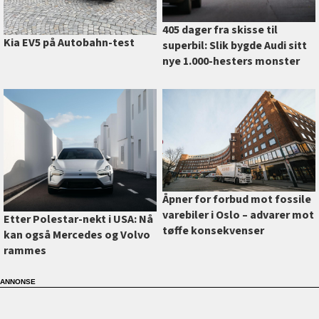
405 dager fra skisse til
Kia EV5 på Autobahn-test
superbil: Slik bygde Audi sitt
nye 1.000-hesters monster
Åpner for forbud mot fossile
varebiler i Oslo –⁠ advarer mot
Etter Polestar-nekt i USA: Nå
tøffe konsekvenser
kan også Mercedes og Volvo
rammes