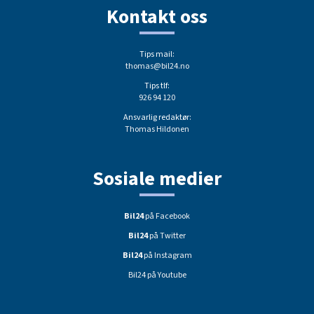
Kontakt oss
Tips mail:
thomas@bil24.no
Tips tlf:
926 94 120
Ansvarlig redaktør:
Thomas Hildonen
Sosiale medier
Bil24
på Facebook
Bil24
på Twitter
Bil24
på Instagram
Bil24 på Youtube