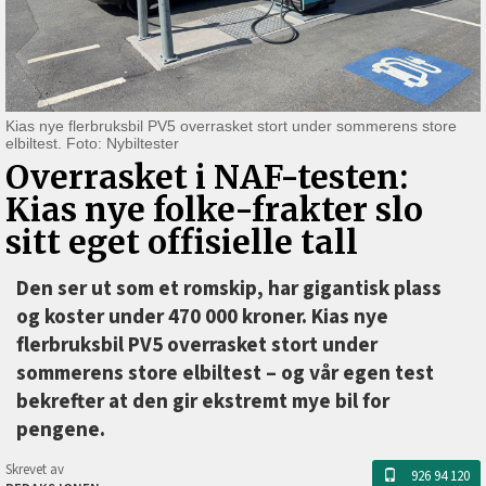
Kias nye flerbruksbil PV5 overrasket stort under sommerens store
elbiltest. Foto: Nybiltester
Overrasket i NAF-testen:
Kias nye folke-frakter slo
sitt eget offisielle tall
Den ser ut som et romskip, har gigantisk plass
og koster under 470 000 kroner. Kias nye
flerbruksbil PV5 overrasket stort under
sommerens store elbiltest –⁠ og vår egen test
bekrefter at den gir ekstremt mye bil for
pengene.
Skrevet av
926 94 120