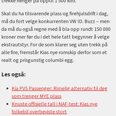
trekke henger på opptil 1 500 kilo.
Skal du ha tilsvarende plass og firehjulsdrift i dag,
må du fort velge konkurrenten VW ID. Buzz – men
da må du også regne med å bla opp rundt 150 000
kroner mer før du i det hele tatt begynner å velge
ekstrautstyr. For de som klarer seg uten trekk på
alle fire, fremstår Kias nye romskip derfor som et
realt og prisgunstig columbi egg.
Les også:
Kia PV5 Passenger: Rimelig alternativ til deg
som trenger MYE plass
Knuste offisielle tall i NAF-test: Kias nye
folkebil overbeviste stort