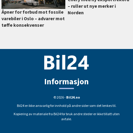
–⁠ ruller ut nye merker i
Åpner for forbud mot fossile
Norden
varebiler i Oslo –⁠ advarer mot
tøffe konsekvenser
Informasjon
© 2026 -
Bil24.no
Bil24 er ikke ansvarlig for innhold på andre sider som det lenkes til.
Kopiering av materiale fra Bil24 for bruk andre steder er ikke tillatt uten
avtale.