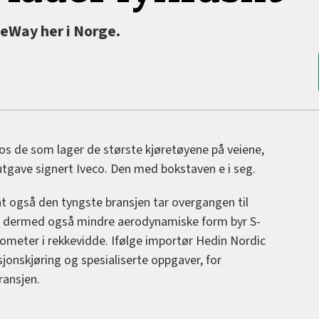
-eWay her i Norge.
hos de som lager de største kjøretøyene på veiene,
utgave signert Iveco. Den med bokstaven e i seg.
 at også den tyngste bransjen tar overgangen til
e og dermed også mindre aerodynamiske form byr S-
ometer i rekkevidde. Ifølge importør Hedin Nordic
sjonskjøring og spesialiserte oppgaver, for
ransjen.