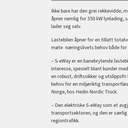
Ikke bare har den grei rekkevidde, 
åpner nemlig for 350 kW lynlading, s
lader seg selv.
Lastebilen åpner for en tillatt total
møte næringslivets behov både for 
– S-eWay er en banebrytende lastebil
interesse, spesielt blant kunder med
en robust, driftssikker og utslippsfri
behov for en miljøriktig transportlø
Norge, hos Hedin Nordic Truck.
– Den elektriske S-eWay som et avgj
transportsektoren, og den er særlig 
regiontrafikk.