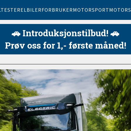
LTESTER
ELBILER
FORBRUKER
MOTORSPORT
MOTORS
🚗 Introduksjonstilbud! 🚗
Prøv oss for 1,- første måned!