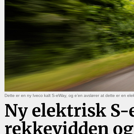
Dette er en ny Iveco kalt S-eWay, og e’en avslører at dette er en ele
Ny elektrisk S-
rekkevidden og 