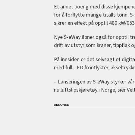
Et annet poeng med disse kjempene på
for å forflytte mange titalls tonn.
sikrer en effekt på opptil 480 kW/
Nye S-eWay åpner også for opptil tr
drift av utstyr som kraner, tippflak 
På innsiden er det selvsagt et digit
med full-LED frontlykter, akseltrykk
– Lanseringen av S-eWay styrker vå
nulluttslipskjøretøy i Norge, sier Vel