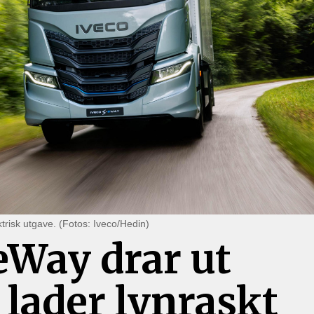
ktrisk utgave. (Fotos: Iveco/Hedin)
eWay drar ut
lader lynraskt