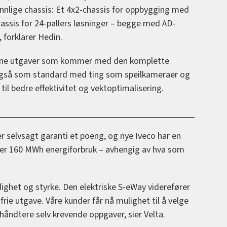
ennlige chassis: Et 4x2-chassis for oppbygging med
chassis for 24-pallers løsninger – begge med AD-
 forklarer Hedin.
rne utgaver som kommer med den komplette
så som standard med ting som speilkameraer og
til bedre effektivitet og vektoptimalisering.
er selvsagt garanti et poeng, og nye Iveco har en
ller 160 MWh energiforbruk – avhengig av hva som
sidighet og styrke. Den elektriske S-eWay viderefører
frie utgave. Våre kunder får nå mulighet til å velge
 håndtere selv krevende oppgaver, sier Velta.