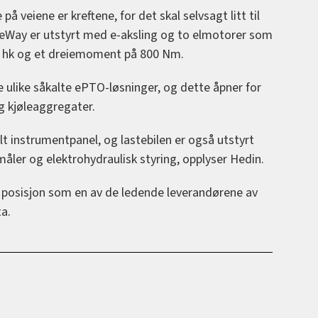
 veiene er kreftene, for det skal selvsagt litt til
 S-eWay er utstyrt med e-aksling og to elmotorer som
653 hk og et dreiemoment på 800 Nm.
e ulike såkalte ePTO-løsninger, og dette åpner for
og kjøleaggregater.
alt instrumentpanel, og lastebilen er også utstyrt
måler og elektrohydraulisk styring, opplyser Hedin.
r posisjon som en av de ledende leverandørene av
ta.