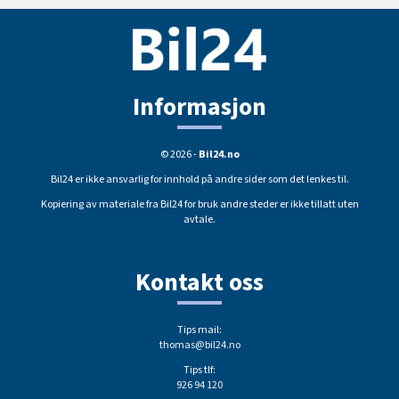
Informasjon
© 2026 -
Bil24.no
Bil24 er ikke ansvarlig for innhold på andre sider som det lenkes til.
Kopiering av materiale fra Bil24 for bruk andre steder er ikke tillatt uten
avtale.
Kontakt oss
Tips mail:
thomas@bil24.no
Tips tlf:
926 94 120