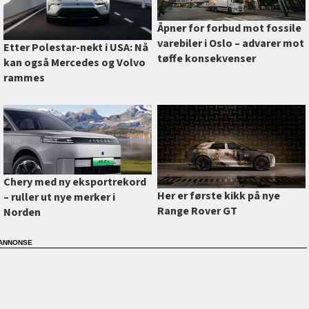
Åpner for forbud mot fossile
varebiler i Oslo –⁠ advarer mot
Etter Polestar-nekt i USA: Nå
tøffe konsekvenser
kan også Mercedes og Volvo
rammes
Chery med ny eksportrekord
Her er første kikk på nye
–⁠ ruller ut nye merker i
Range Rover GT
Norden