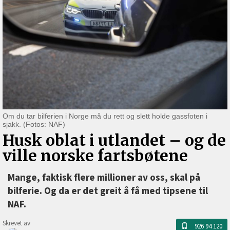
Om du tar bilferien i Norge må du rett og slett holde gassfoten i
sjakk. (Fotos: NAF)
Husk oblat i utlandet –⁠ og de
ville norske fartsbøtene
Mange, faktisk flere millioner av oss, skal på
bilferie. Og da er det greit å få med tipsene til
NAF.
Skrevet av
926 94 120