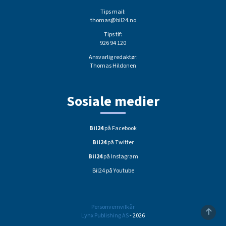
Tips mail:
thomas@bil24.no
Tips tlf:
926 94 120
Ansvarlig redaktør:
Thomas Hildonen
Sosiale medier
Bil24
på Facebook
Bil24
på Twitter
Bil24
på Instagram
Bil24 på Youtube
Personvernvilkår
Lynx Publishing AS
- 2026