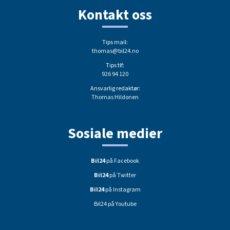
Kontakt oss
Tips mail:
thomas@bil24.no
Tips tlf:
926 94 120
Ansvarlig redaktør:
Thomas Hildonen
Sosiale medier
Bil24
på Facebook
Bil24
på Twitter
Bil24
på Instagram
Bil24 på Youtube