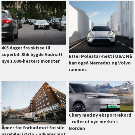
405 dager fra skisse til
superbil: Slik bygde Audi sitt
Etter Polestar-nekt i USA: Nå
nye 1.000-hesters monster
kan også Mercedes og Volvo
rammes
Chery med ny eksportrekord
–⁠ ruller ut nye merker i
Åpner for forbud mot fossile
Norden
varebiler i Oslo –⁠ advarer mot