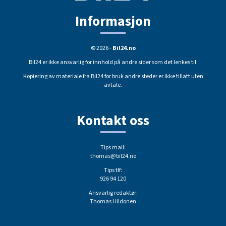
Informasjon
© 2026 -
Bil24.no
Bil24 er ikke ansvarlig for innhold på andre sider som det lenkes til.
Kopiering av materiale fra Bil24 for bruk andre steder er ikke tillatt uten
avtale.
Kontakt oss
Tips mail:
thomas@bil24.no
Tips tlf:
926 94 120
Ansvarlig redaktør:
Thomas Hildonen