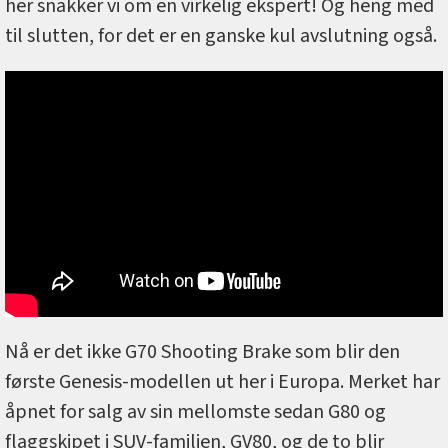
her snakker vi om en virkelig ekspert! Og heng med
til slutten, for det er en ganske kul avslutning også.
Nå er det ikke G70 Shooting Brake som blir den
første Genesis-modellen ut her i Europa. Merket har
åpnet for salg av sin mellomste sedan G80 og
flaggskipet i SUV-familien, GV80, og de to blir