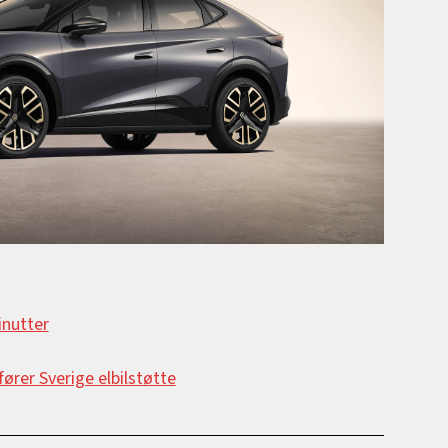
inutter
ører Sverige elbilstøtte