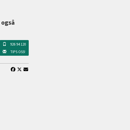
n også
926 94 120
TIPS OSS!