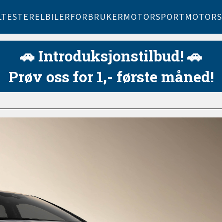
LTESTER
ELBILER
FORBRUKER
MOTORSPORT
MOTORS
🚗 Introduksjonstilbud! 🚗
Prøv oss for 1,- første måned!