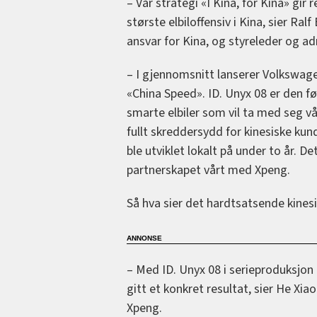
– Vår strategi «I Kina, for Kina» gir
største elbiloffensiv i Kina, sier R
ansvar for Kina, og styreleder og a
– I gjennomsnitt lanserer Volkswagen
«China Speed». ID. Unyx 08 er den f
smarte elbiler som vil ta med seg vår
fullt skreddersydd for kinesiske ku
ble utviklet lokalt på under to år. 
partnerskapet vårt med Xpeng.
Så hva sier det hardtsatsende kines
– Med ID. Unyx 08 i serieproduksjo
gitt et konkret resultat, sier He Xi
Xpeng.