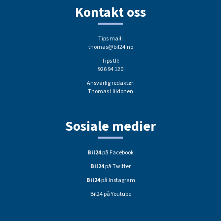
Kontakt oss
Tips mail:
thomas@bil24.no
Tips tlf:
926 94 120
Ansvarlig redaktør:
Thomas Hildonen
Sosiale medier
Bil24
på Facebook
Bil24
på Twitter
Bil24
på Instagram
Bil24 på Youtube