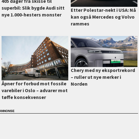
405 dager fra skisse til
superbil: Slik bygde Audi sitt
Etter Polestar-nekt i USA: Nå
nye 1.000-hesters monster
kan også Mercedes og Volvo
rammes
Chery med ny eksportrekord
–⁠ ruller ut nye merker i
Åpner for forbud mot fossile
Norden
varebiler i Oslo –⁠ advarer mot
tøffe konsekvenser