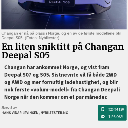
Changan er nå på plass i Norge, og en av de første modellene blir
Deepal S05. (Fotos: Nybiltester)
En liten sniktitt på Changan
Deepal S05
Changan har ankommet Norge, og vist fram
Deepal S07 og S05. Sistnevnte vil få både 2WD
og AWD og mer fornuftig ladehastighet, og blir
nok første «volum-modell» fra Changan Deepal i
Norge når den kommer om et par måneder.
Skrevet av
926 94 120
HANS VIDAR LEVINSEN, NYBILTESTER.NO
TIPS OSS!