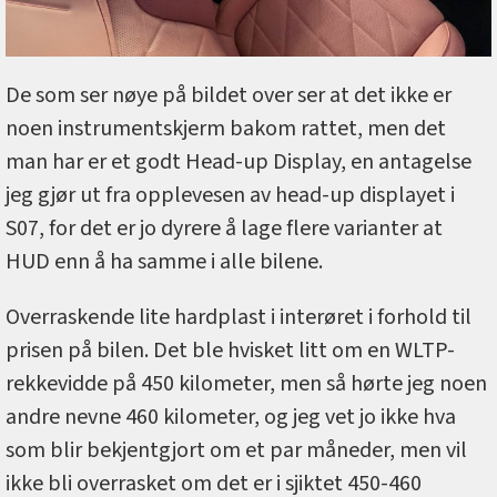
De som ser nøye på bildet over ser at det ikke er
noen instrumentskjerm bakom rattet, men det
man har er et godt Head-up Display, en antagelse
jeg gjør ut fra opplevesen av head-up displayet i
S07, for det er jo dyrere å lage flere varianter at
HUD enn å ha samme i alle bilene.
Overraskende lite hardplast i interøret i forhold til
prisen på bilen. Det ble hvisket litt om en WLTP-
rekkevidde på 450 kilometer, men så hørte jeg noen
andre nevne 460 kilometer, og jeg vet jo ikke hva
som blir bekjentgjort om et par måneder, men vil
ikke bli overrasket om det er i sjiktet 450-460