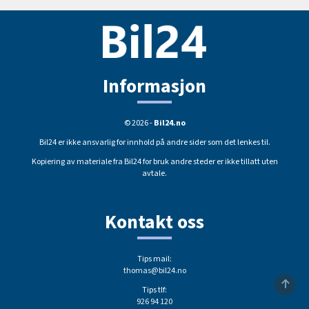
Informasjon
© 2026 -
Bil24.no
Bil24 er ikke ansvarlig for innhold på andre sider som det lenkes til.
Kopiering av materiale fra Bil24 for bruk andre steder er ikke tillatt uten
avtale.
Kontakt oss
Tips mail:
thomas@bil24.no
Tips tlf:
926 94 120