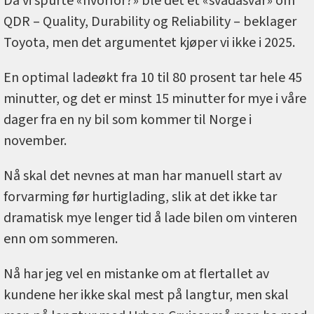
Da vi spurte «hvorfor?» ble det et «svadasvar» om
QDR – Quality, Durability og Reliability – beklager
Toyota, men det argumentet kjøper vi ikke i 2025.
En optimal ladeøkt fra 10 til 80 prosent tar hele 45
minutter, og det er minst 15 minutter for mye i våre
dager fra en ny bil som kommer til Norge i
november.
Nå skal det nevnes at man har manuell start av
forvarming før hurtiglading, slik at det ikke tar
dramatisk mye lenger tid å lade bilen om vinteren
enn om sommeren.
Nå har jeg vel en mistanke om at flertallet av
kundene her ikke skal mest på langtur, men skal