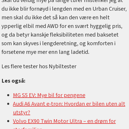
Skal du veldig mye på lange turer mistenker jeg at
du ikke blir fornøyd i lengden med en Urban Cruiser,
men skal du ikke det så kan den være en helt
ypperlig elbil med AWD for en svært hyggelig pris,
og da betyr kanskje fleksibiliteten med baksetet
som kan skyves i lengderetning, og komforten i
forsetene mye mer enn lang ladetid.
Les flere tester hos Nybiltester
Les også:
MG S5 EV: Mye bil for pengene
Audi A6 Avant e-tron: Hvordan er bilen uten alt
utstyr?
Volvo EX90 Twin Motor Ultra –⁠ en drøm for