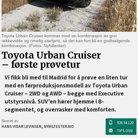
Toyota Urban Cruiser kommer med en kombinasjon av grei
rekkevidde og rimelig startpris, så det kan fort bli en godtselgende
kombinasjon. (Fotos: Nybiltester)
Toyota Urban Cruiser
–⁠ første prøvetur
Vi fikk bli med til Madrid for å prøve en liten tur
med en førproduksjonsmodell av Toyota Urban
Cruiser –⁠ 2WD og AWD –⁠ begge med Executive
utstyrsnivå. SUV’en hører hjemme i B-
segmentet, og overrasker med komforten.
Skrevet av
926 94 120
HANS VIDAR LEVINSEN, NYBILTESTER.NO
TIPS OSS!