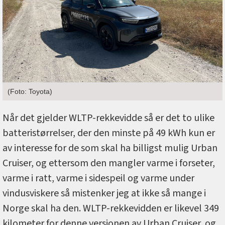
(Foto: Toyota)
Når det gjelder WLTP-rekkevidde så er det to ulike
batteristørrelser, der den minste på 49 kWh kun er
av interesse for de som skal ha billigst mulig Urban
Cruiser, og ettersom den mangler varme i forseter,
varme i ratt, varme i sidespeil og varme under
vindusviskere så mistenker jeg at ikke så mange i
Norge skal ha den. WLTP-rekkevidden er likevel 349
kilometer for denne versjonen av Urban Cruiser, og