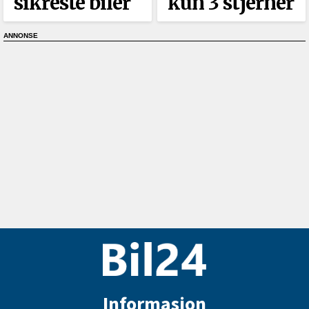
sikreste biler
kun 3 stjerner
Informasjon