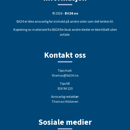
© 2026 -
Bil24.no
Bil24 er ikke ansvarlig for innhold på andre sider som det lenkes til.
Kopiering av materiale fra Bil24 for bruk andre steder er ikke tillatt uten
avtale.
Kontakt oss
Tips mail:
thomas@bil24.no
Tips tlf:
926 94 120
Ansvarlig redaktør:
Thomas Hildonen
Sosiale medier