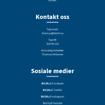
avtale.
Kontakt oss
Tips mail:
thomas@bil24.no
Tips tlf:
926 94 120
Ansvarlig redaktør:
Thomas Hildonen
Sosiale medier
Bil24
på Facebook
Bil24
på Twitter
Bil24
på Instagram
Bil24 på Youtube