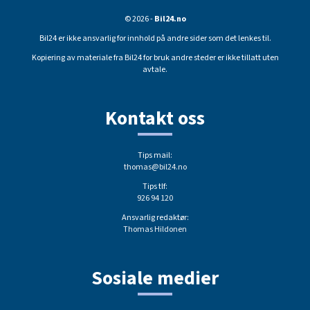
© 2026 -
Bil24.no
Bil24 er ikke ansvarlig for innhold på andre sider som det lenkes til.
Kopiering av materiale fra Bil24 for bruk andre steder er ikke tillatt uten
avtale.
Kontakt oss
Tips mail:
thomas@bil24.no
Tips tlf:
926 94 120
Ansvarlig redaktør:
Thomas Hildonen
Sosiale medier