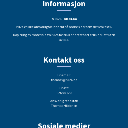
Informasjon
© 2026 -
Bil24.no
Bil24 er ikke ansvarlig for innhold på andre sider som det lenkes til.
Kopiering av materiale fra Bil24 for bruk andre steder er ikke tillatt uten
avtale.
Kontakt oss
Tips mail:
thomas@bil24.no
Tips tlf:
926 94 120
Ansvarlig redaktør:
Thomas Hildonen
Sosiale medier