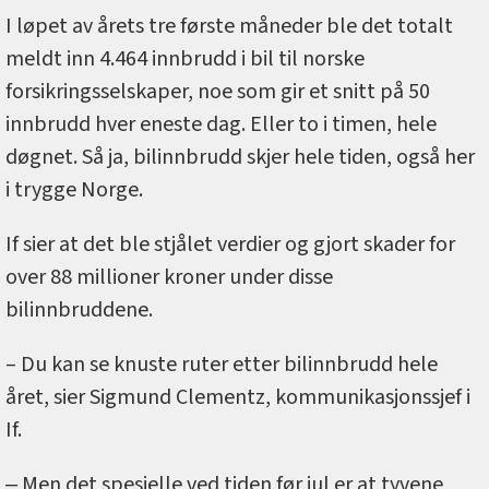
I løpet av årets tre første måneder ble det totalt
meldt inn 4.464 innbrudd i bil til norske
forsikringsselskaper, noe som gir et snitt på 50
innbrudd hver eneste dag. Eller to i timen, hele
døgnet. Så ja, bilinnbrudd skjer hele tiden, også her
i trygge Norge.
If sier at det ble stjålet verdier og gjort skader for
over 88 millioner kroner under disse
bilinnbruddene.
– Du kan se knuste ruter etter bilinnbrudd hele
året, sier Sigmund Clementz, kommunikasjonssjef i
If.
‒ Men det spesielle ved tiden før jul er at tyvene