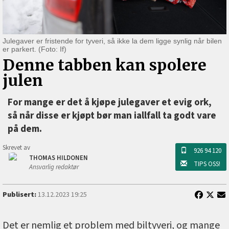
Julegaver er fristende for tyveri, så ikke la dem ligge synlig når bilen
er parkert. (Foto: If)
Denne tabben kan spolere
julen
For mange er det å kjøpe julegaver et evig ork,
så når disse er kjøpt bør man iallfall ta godt vare
på dem.
Skrevet av
926 94 120
THOMAS HILDONEN
TIPS OSS!
Ansvarlig redaktør
Publisert:
13.12.2023 19:25
Det er nemlig et problem med biltyveri, og mange