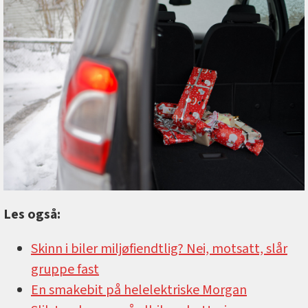
Les også:
Skinn i biler miljøfiendtlig? Nei, motsatt, slår
gruppe fast
En smakebit på helelektriske Morgan