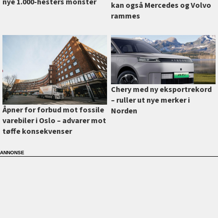
nye 1.000-hesters monster
kan også Mercedes og Volvo
rammes
Chery med ny eksportrekord
–⁠ ruller ut nye merker i
Åpner for forbud mot fossile
Norden
varebiler i Oslo –⁠ advarer mot
tøffe konsekvenser