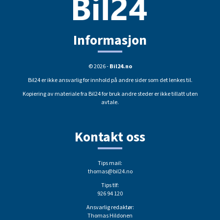
Informasjon
© 2026 -
Bil24.no
Bil24 er ikke ansvarlig for innhold på andre sider som det lenkes til.
Kopiering av materiale fra Bil24 for bruk andre steder er ikke tillatt uten
avtale.
Kontakt oss
Tips mail:
thomas@bil24.no
Tips tlf:
926 94 120
Ansvarlig redaktør:
Thomas Hildonen