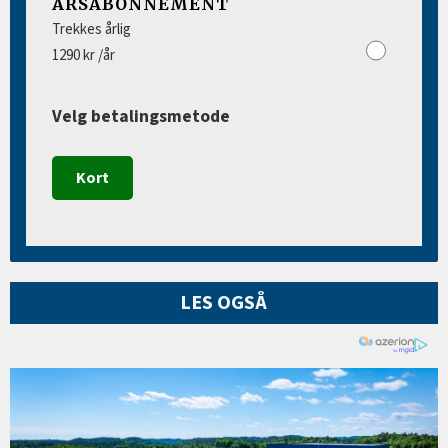
ÅRSABONNEMENT
Trekkes årlig
1290 kr /år
Velg betalingsmetode
Kort
LES OGSÅ