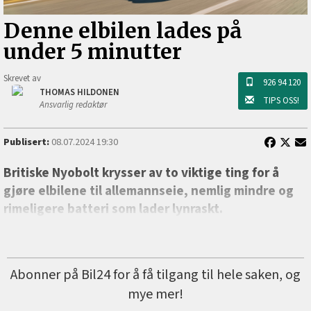
Denne elbilen lades på
under 5 minutter
Skrevet av
926 94 120
THOMAS HILDONEN
TIPS OSS!
Ansvarlig redaktør
Publisert:
08.07.2024 19:30
Britiske Nyobolt krysser av to viktige ting for å
gjøre elbilene til allemannseie, nemlig mindre og
rimeligere batteri som lader lynraskt.
Abonner på Bil24 for å få tilgang til hele saken, og
mye mer!