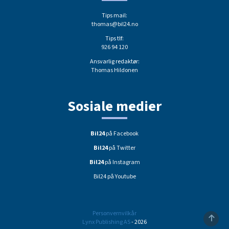
Tips mail:
thomas@bil24.no
Tips tlf:
926 94 120
Ansvarlig redaktør:
Thomas Hildonen
Sosiale medier
Bil24
på Facebook
Bil24
på Twitter
Bil24
på Instagram
Bil24 på Youtube
Personvernvilkår
Lynx Publishing AS
- 2026