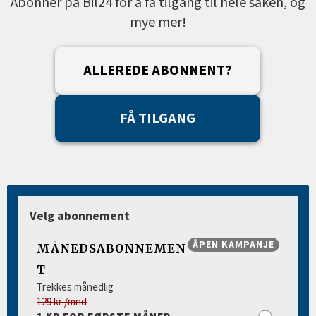
Abonner på Bil24 for å få tilgang til hele saken, og
mye mer!
ALLEREDE ABONNENT?
FÅ TILGANG
Velg abonnement
ÅPEN KAMPANJE
MÅNEDSABONNEMEN
T
Trekkes månedlig
129 kr /mnd