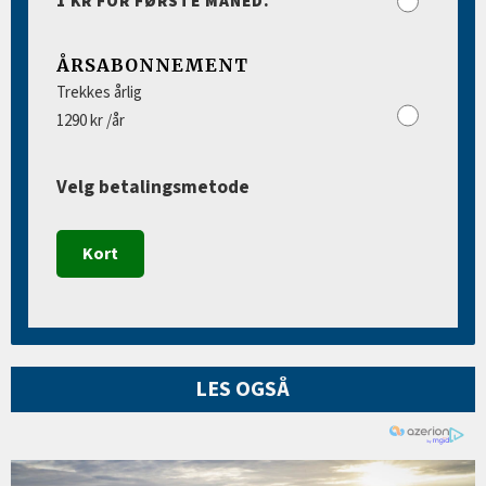
1 KR FOR FØRSTE MÅNED.
ÅRSABONNEMENT
Trekkes årlig
1290 kr /år
Velg betalingsmetode
Kort
LES OGSÅ