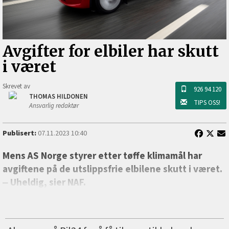
Avgifter for elbiler har skutt
i været
Skrevet av
926 94 120
THOMAS HILDONEN
TIPS OSS!
Ansvarlig redaktør
Publisert:
07.11.2023 10:40
Mens AS Norge styrer etter tøffe klimamål har
avgiftene på de utslippsfrie elbilene skutt i været.
‒ Uheldig, sier NAF.