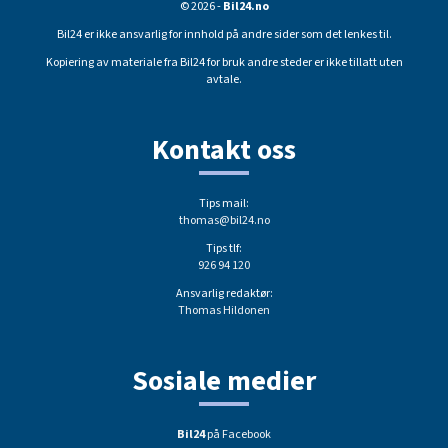
© 2026 -
Bil24.no
Bil24 er ikke ansvarlig for innhold på andre sider som det lenkes til.
Kopiering av materiale fra Bil24 for bruk andre steder er ikke tillatt uten
avtale.
Kontakt oss
Tips mail:
thomas@bil24.no
Tips tlf:
926 94 120
Ansvarlig redaktør:
Thomas Hildonen
Sosiale medier
Bil24
på Facebook