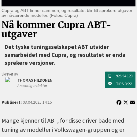
Cupra og ABT finner sammen, og resultatet blir litt sprekere utgaver
av nåværende modeller. (Fotos: Cupra)
Nå kommer Cupra ABT-
utgaver
Det tyske tuningsselskapet ABT utvider
samarbeidet med Cupra, og resultatet er enda
sprekere versjoner.
Skrevet av
926 94 120
THOMAS HILDONEN
TIPS OSS!
Ansvarlig redaktør
Publisert:
03.04.2025 14:15
Mange kjenner til ABT, for disse driver både med
tuning av modeller i Volkswagen-gruppen og er