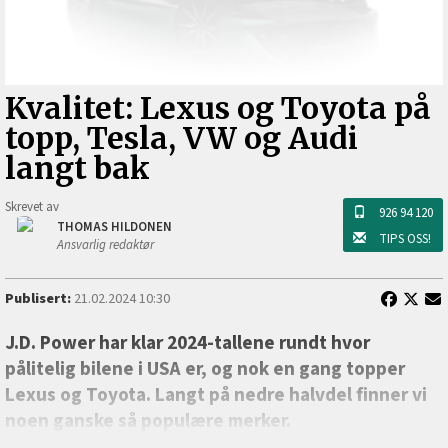
Kvalitet: Lexus og Toyota på
topp, Tesla, VW og Audi
langt bak
Skrevet av
926 94 120
THOMAS HILDONEN
TIPS OSS!
Ansvarlig redaktør
Publisert:
21.02.2024 10:30
J.D. Power har klar 2024-tallene rundt hvor
pålitelig bilene i USA er, og nok en gang topper
Lexus og Toyota. Langt på nedre halvdel finner vi
noen ganske så populære merker.