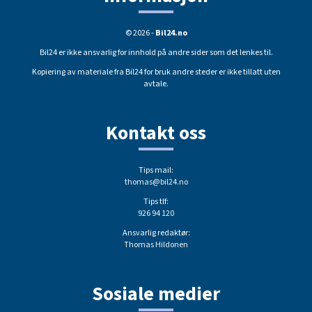
© 2026 -
Bil24.no
Bil24 er ikke ansvarlig for innhold på andre sider som det lenkes til.
Kopiering av materiale fra Bil24 for bruk andre steder er ikke tillatt uten
avtale.
Kontakt oss
Tips mail:
thomas@bil24.no
Tips tlf:
926 94 120
Ansvarlig redaktør:
Thomas Hildonen
Sosiale medier