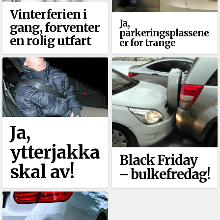
Vinterferien i
Ja,
gang, forventer
parkeringsplassene
en rolig utfart
er for trange
Ja,
ytterjakka
Black Friday
skal av!
–⁠ bulkefredag!