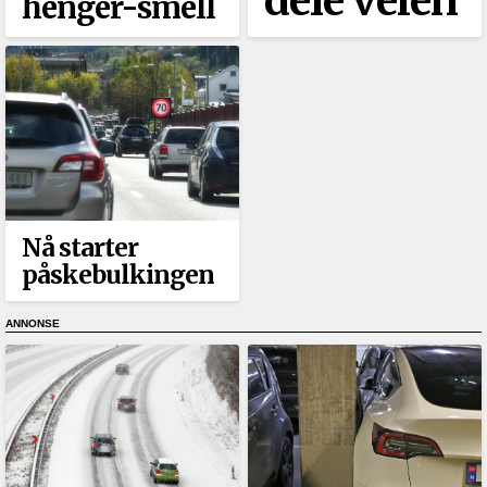
dele veien
henger-smell
Nå starter
påskebulkingen