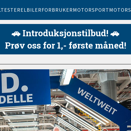
LTESTER
ELBILER
FORBRUKER
MOTORSPORT
MOTORS
🚗 Introduksjonstilbud! 🚗
Prøv oss for 1,- første måned!