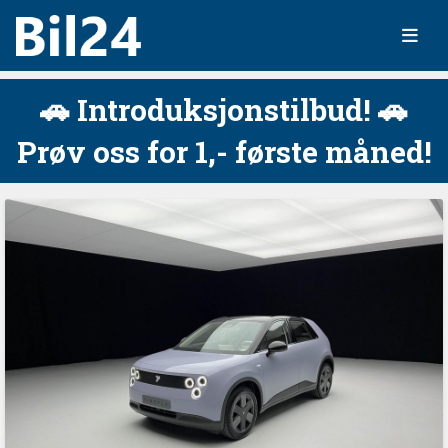
🚗 Introduksjonstilbud! 🚗
Prøv oss for 1,- første måned!