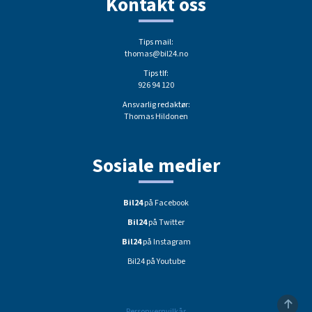
Kontakt oss
Tips mail:
thomas@bil24.no
Tips tlf:
926 94 120
Ansvarlig redaktør:
Thomas Hildonen
Sosiale medier
Bil24
på Facebook
Bil24
på Twitter
Bil24
på Instagram
Bil24 på Youtube
Personvernvilkår