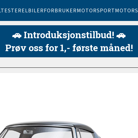
LTESTER
ELBILER
FORBRUKER
MOTORSPORT
MOTORS
🚗 Introduksjonstilbud! 🚗
Prøv oss for 1,- første måned!