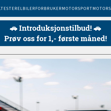
LTESTER
ELBILER
FORBRUKER
MOTORSPORT
MOTORS
🚗 Introduksjonstilbud! 🚗
Prøv oss for 1,- første måned!