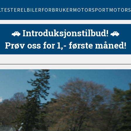
LTESTER
ELBILER
FORBRUKER
MOTORSPORT
MOTORS
🚗 Introduksjonstilbud! 🚗
Prøv oss for 1,- første måned!